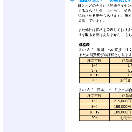
ほとんどの会社が「開発ライセン
えるなら「礼金」に相当し、契約
払わさせる場合もあります。 弊
提供しています。
また他社は価格を公表しておりま
りを取る必要はありません。 も
価格表
Jazz Soft（米国）への直接ご
るため消費税が非課税となります
注文本数
@単
1~2
US
3~9
US
10~19
US
20~
お問合
Jazz Soft（日本）でご注文の場合
注文本数
@単
1~2
219,00
3~9
199,00
10~19
189,00
20~
お問合